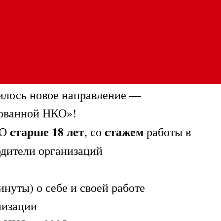
илось новое направление —
рованной НКО»!
старше 18 лет
стажем
КО
, со
работы в
одители организаций
инуты) о себе и своей работе
низации